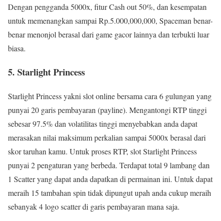
Dengan pengganda 5000x, fitur Cash out 50%, dan kesempatan
untuk memenangkan sampai Rp.5.000,000,000, Spaceman benar-
benar menonjol berasal dari game gacor lainnya dan terbukti luar
biasa.
5. Starlight Princess
Starlight Princess yakni slot online bersama cara 6 gulungan yang
punyai 20 garis pembayaran (payline). Mengantongi RTP tinggi
sebesar 97.5% dan volatilitas tinggi menyebabkan anda dapat
merasakan nilai maksimum perkalian sampai 5000x berasal dari
skor taruhan kamu. Untuk proses RTP, slot Starlight Princess
punyai 2 pengaturan yang berbeda. Terdapat total 9 lambang dan
1 Scatter yang dapat anda dapatkan di permainan ini. Untuk dapat
meraih 15 tambahan spin tidak dipungut upah anda cukup meraih
sebanyak 4 logo scatter di garis pembayaran mana saja.