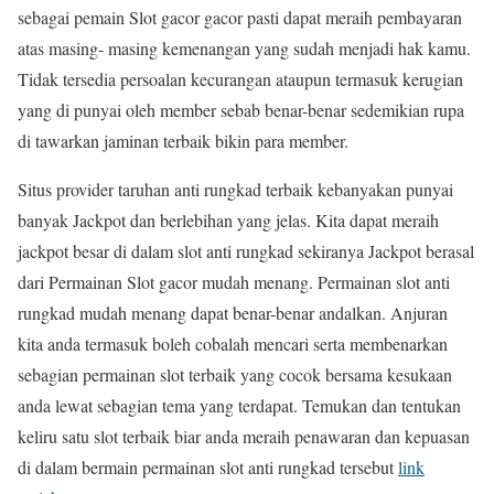
sebagai pemain Slot gacor gacor pasti dapat meraih pembayaran
atas masing- masing kemenangan yang sudah menjadi hak kamu.
Tidak tersedia persoalan kecurangan ataupun termasuk kerugian
yang di punyai oleh member sebab benar-benar sedemikian rupa
di tawarkan jaminan terbaik bikin para member.
Situs provider taruhan anti rungkad terbaik kebanyakan punyai
banyak Jackpot dan berlebihan yang jelas. Kita dapat meraih
jackpot besar di dalam slot anti rungkad sekiranya Jackpot berasal
dari Permainan Slot gacor mudah menang. Permainan slot anti
rungkad mudah menang dapat benar-benar andalkan. Anjuran
kita anda termasuk boleh cobalah mencari serta membenarkan
sebagian permainan slot terbaik yang cocok bersama kesukaan
anda lewat sebagian tema yang terdapat. Temukan dan tentukan
keliru satu slot terbaik biar anda meraih penawaran dan kepuasan
di dalam bermain permainan slot anti rungkad tersebut
link