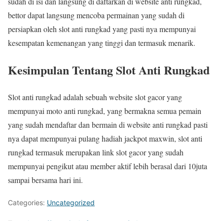
sudah di isi dan langsung di daftarkan di website anti rungkad,
bettor dapat langsung mencoba permainan yang sudah di
persiapkan oleh slot anti rungkad yang pasti nya mempunyai
kesempatan kemenangan yang tinggi dan termasuk menarik.
Kesimpulan Tentang Slot Anti Rungkad
Slot anti rungkad adalah sebuah website slot gacor yang
mempunyai moto anti rungkad, yang bermakna semua pemain
yang sudah mendaftar dan bermain di website anti rungkad pasti
nya dapat mempunyai pulang hadiah jackpot maxwin, slot anti
rungkad termasuk merupakan link slot gacor yang sudah
mempunyai pengikut atau member aktif lebih berasal dari 10juta
sampai bersama hari ini.
Categories:
Uncategorized