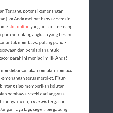
man Terbang, potensi kemenangan
eran jika Anda melihat banyak pemain
Game
slot online
yang unik ini memang
 para petualang angkasa yang berani.
esar untuk membawa pulang pundi-
ekecewaan dan bersiaplah untuk
acor parah ini menjadi milik Anda!
g mendebarkan akan semakin memacu
 kemenangan terus meroket. Fitur-
-bintang siap memberikan kejutan
ah pembawa rezeki dari angkasa,
rahkannya menuju
maxwin
tergacor
angan ragu lagi, segera bergabung