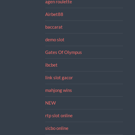
agen roulette
Airbet88
baccarat
demo slot
Gates Of Olympus
ibcbet
link slot gacor
mahjong wins
NEW
rtp slot online
sicbo online