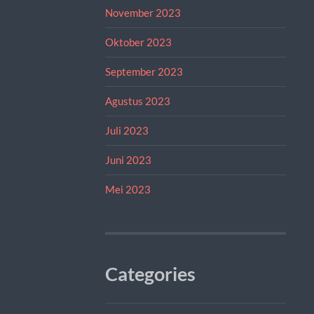
November 2023
Oktober 2023
September 2023
Agustus 2023
Juli 2023
Juni 2023
Mei 2023
Categories