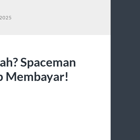
 2025
rah? Spaceman
ap Membayar!