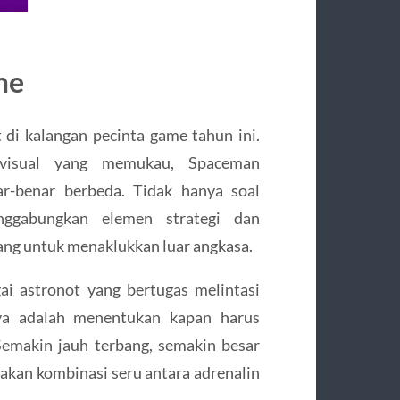
me
i kalangan pecinta game tahun ini.
 visual yang memukau, Spaceman
-benar berbeda. Tidak hanya soal
nggabungkan elemen strategi dan
ng untuk menaklukkan luar angkasa.
i astronot yang bertugas melintasi
ya adalah menentukan kapan harus
emakin jauh terbang, semakin besar
takan kombinasi seru antara adrenalin