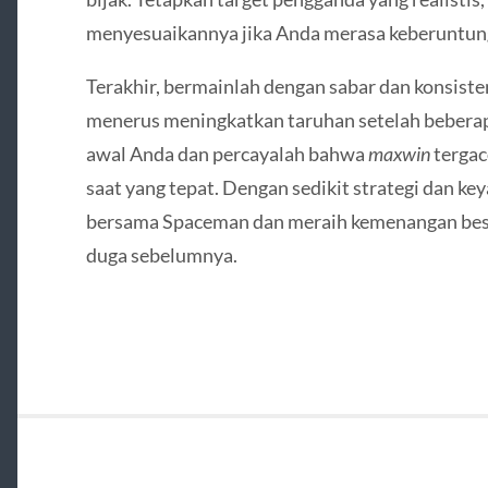
menyesuaikannya jika Anda merasa keberuntun
Terakhir, bermainlah dengan sabar dan konsiste
menerus meningkatkan taruhan setelah beberapa
awal Anda dan percayalah bahwa
maxwin
tergac
saat yang tepat. Dengan sedikit strategi dan key
bersama Spaceman dan meraih kemenangan besa
duga sebelumnya.