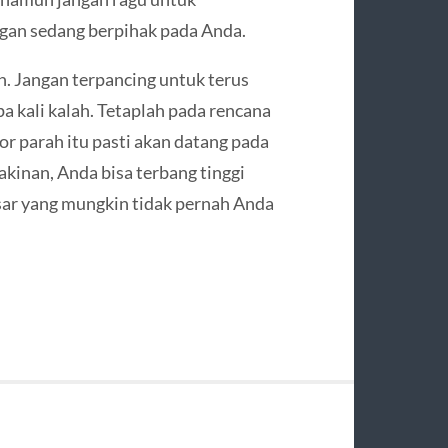
gan sedang berpihak pada Anda.
n. Jangan terpancing untuk terus
 kali kalah. Tetaplah pada rencana
or parah itu pasti akan datang pada
akinan, Anda bisa terbang tinggi
r yang mungkin tidak pernah Anda