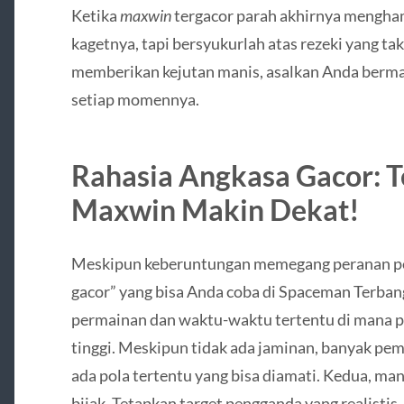
Ketika
maxwin
tergacor parah akhirnya mengham
kagetnya, tapi bersyukurlah atas rezeki yang ta
memberikan kejutan manis, asalkan Anda berma
setiap momennya.
Rahasia Angkasa Gacor: T
Maxwin Makin Dekat!
Meskipun keberuntungan memegang peranan pen
gacor” yang bisa Anda coba di Spaceman Terban
permainan dan waktu-waktu tertentu di mana 
tinggi. Meskipun tidak ada jaminan, banyak p
ada pola tertentu yang bisa diamati. Kedua, man
bijak. Tetapkan target pengganda yang realistis