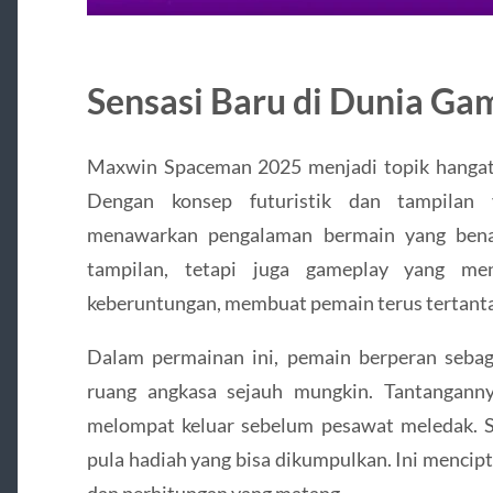
Sensasi Baru di Dunia Ga
Maxwin Spaceman 2025 menjadi topik hangat d
Dengan konsep futuristik dan tampilan
menawarkan pengalaman bermain yang benar
tampilan, tetapi juga gameplay yang me
keberuntungan, membuat pemain terus tertanta
Dalam permainan ini, pemain berperan sebaga
ruang angkasa sejauh mungkin. Tantangann
melompat keluar sebelum pesawat meledak. S
pula hadiah yang bisa dikumpulkan. Ini mencip