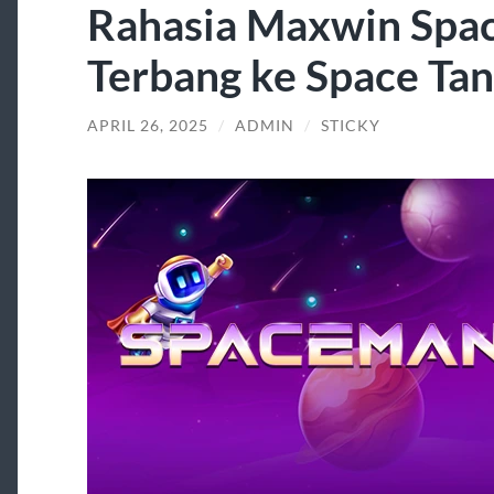
Rahasia Maxwin Spa
Terbang ke Space Tan
APRIL 26, 2025
/
ADMIN
/
STICKY