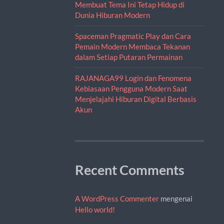
Membuat Tema Ini Tetap Hidup di
Dunia Hiburan Modern
Spaceman Pragmatic Play dan Cara
Pemain Modern Membaca Tekanan
dalam Setiap Putaran Permainan
RAJANAGA99 Login dan Fenomena
Kebiasaan Pengguna Modern Saat
Menjelajahi Hiburan Digital Berbasis
Akun
Recent Comments
A WordPress Commenter
mengenai
Hello world!