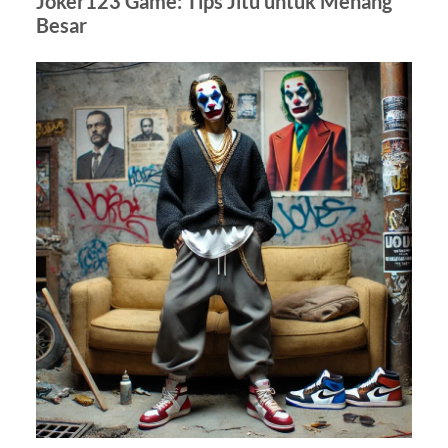
Joker123 Game: Tips Jitu untuk Menang
Besar