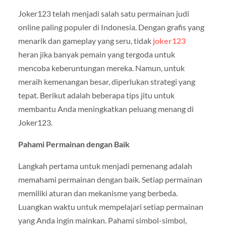
Joker123 telah menjadi salah satu permainan judi
online paling populer di Indonesia. Dengan grafis yang
menarik dan gameplay yang seru, tidak
joker123
heran jika banyak pemain yang tergoda untuk
mencoba keberuntungan mereka. Namun, untuk
meraih kemenangan besar, diperlukan strategi yang
tepat. Berikut adalah beberapa tips jitu untuk
membantu Anda meningkatkan peluang menang di
Joker123.
Pahami Permainan dengan Baik
Langkah pertama untuk menjadi pemenang adalah
memahami permainan dengan baik. Setiap permainan
memiliki aturan dan mekanisme yang berbeda.
Luangkan waktu untuk mempelajari setiap permainan
yang Anda ingin mainkan. Pahami simbol-simbol,