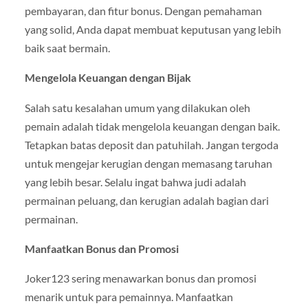
pembayaran, dan fitur bonus. Dengan pemahaman
yang solid, Anda dapat membuat keputusan yang lebih
baik saat bermain.
Mengelola Keuangan dengan Bijak
Salah satu kesalahan umum yang dilakukan oleh
pemain adalah tidak mengelola keuangan dengan baik.
Tetapkan batas deposit dan patuhilah. Jangan tergoda
untuk mengejar kerugian dengan memasang taruhan
yang lebih besar. Selalu ingat bahwa judi adalah
permainan peluang, dan kerugian adalah bagian dari
permainan.
Manfaatkan Bonus dan Promosi
Joker123
sering menawarkan bonus dan promosi
menarik untuk para pemainnya. Manfaatkan