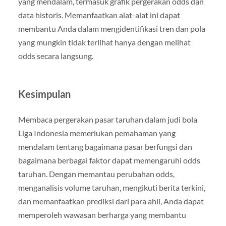
yang mendalam, termasuk grafik pergerakan odds dan
data historis. Memanfaatkan alat-alat ini dapat
membantu Anda dalam mengidentifikasi tren dan pola
yang mungkin tidak terlihat hanya dengan melihat
odds secara langsung.
Kesimpulan
Membaca pergerakan pasar taruhan dalam judi bola
Liga Indonesia memerlukan pemahaman yang
mendalam tentang bagaimana pasar berfungsi dan
bagaimana berbagai faktor dapat memengaruhi odds
taruhan. Dengan memantau perubahan odds,
menganalisis volume taruhan, mengikuti berita terkini,
dan memanfaatkan prediksi dari para ahli, Anda dapat
memperoleh wawasan berharga yang membantu