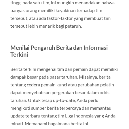
tinggi pada satu tim, ini mungkin menandakan bahwa
banyak orang memiliki keyakinan terhadap tim
tersebut, atau ada faktor-faktor yang membuat tim
tersebut lebih menarik bagi petaruh.
Menilai Pengaruh Berita dan Informasi
Terkini
Berita terkini mengenai tim dan pemain dapat memiliki
dampak besar pada pasar taruhan. Misalnya, berita
tentang cedera pemain kunci atau perubahan pelatih
dapat menyebabkan pergerakan besar dalam odds
taruhan. Untuk tetap up-to-date, Anda perlu
mengikuti sumber berita terpercaya dan memantau
update terbaru tentang tim Liga Indonesia yang Anda
minati. Memahami bagaimana berita ini