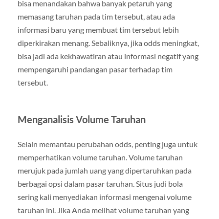
bisa menandakan bahwa banyak petaruh yang
memasang taruhan pada tim tersebut, atau ada
informasi baru yang membuat tim tersebut lebih
diperkirakan menang. Sebaliknya, jika odds meningkat,
bisa jadi ada kekhawatiran atau informasi negatif yang
mempengaruhi pandangan pasar terhadap tim
tersebut.
Menganalisis Volume Taruhan
Selain memantau perubahan odds, penting juga untuk
memperhatikan volume taruhan. Volume taruhan
merujuk pada jumlah uang yang dipertaruhkan pada
berbagai opsi dalam pasar taruhan. Situs judi bola
sering kali menyediakan informasi mengenai volume
taruhan ini. Jika Anda melihat volume taruhan yang