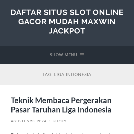
DAFTAR SITUS SLOT ONLINE
GACOR MUDAH MAXWIN
JACKPOT
SHOW MENU
TAG:
LIGA INDONESIA
Teknik Membaca Pergerakan
Pasar Taruhan Liga Indonesia
AGUSTUS 23, 2024
/
STICKY