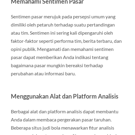
Memahami Sentimen Pasar
Sentimen pasar merujuk pada persepsi umum yang
dimiliki oleh petaruh terhadap suatu pertandingan
atau tim. Sentimen ini sering kali dipengaruhi oleh
faktor-faktor seperti performa tim, berita terbaru, dan
opini publik. Mengamati dan memahami sentimen
pasar dapat memberikan Anda indikasi tentang
bagaimana pasar mungkin bereaksi terhadap
perubahan atau informasi baru.
Menggunakan Alat dan Platform Analisis
Berbagai alat dan platform analisis dapat membantu
Anda dalam membaca pergerakan pasar taruhan.
Beberapa situs judi bola menawarkan fitur analisis