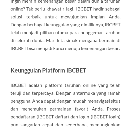
Ingin meraih kemenangan besar dalam dunia taruhan
online? Tak perlu khawatir lagi! IBCBET hadir sebagai
solusi terbaik untuk mewujudkan impian Anda.
Dengan berbagai keunggulan yang dimilikinya, IBCBET
telah menjadi pilihan utama para penggemar taruhan
di seluruh dunia. Mari kita simak mengapa bermain di
IBCBET bisa menjadi kunci menuju kemenangan besar:
Keunggulan Platform IBCBET
IBCBET adalah platform taruhan online yang telah
teruji dan terpercaya. Dengan antarmuka yang ramah
pengguna, Anda dapat dengan mudah menavigasi situs
dan menemukan permainan favorit Anda. Proses
pendaftaran (IBCBET daftar) dan login (IBCBET login)
pun sangatlah cepat dan sederhana, memungkinkan