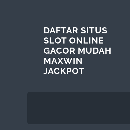
DAFTAR SITUS
SLOT ONLINE
GACOR MUDAH
MAXWIN
JACKPOT