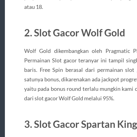
atau 18.
2. Slot Gacor Wolf Gold
Wolf Gold dikembangkan oleh Pragmatic Pla
Permainan Slot gacor teranyar ini tampil sin
baris. Free Spin berasal dari permainan slo
satunya bonus, dikarenakan ada jackpot progrefi
yaitu pada bonus round terlalu mungkin kami c
dari slot gacor Wolf Gold melalui 95%.
3. Slot Gacor Spartan Kin