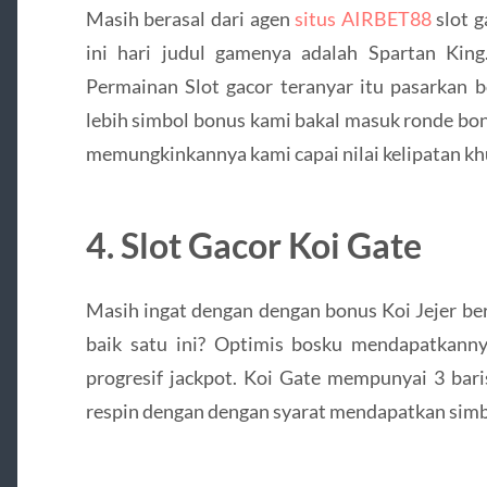
Masih berasal dari agen
situs AIRBET88
slot g
ini hari judul gamenya adalah Spartan King
Permainan Slot gacor teranyar itu pasarkan 
lebih simbol bonus kami bakal masuk ronde bonu
memungkinkannya kami capai nilai kelipatan kh
4. Slot Gacor Koi Gate
Masih ingat dengan dengan bonus Koi Jejer ber
baik satu ini? Optimis bosku mendapatkannya
progresif jackpot. Koi Gate mempunyai 3 bari
respin dengan dengan syarat mendapatkan simbo