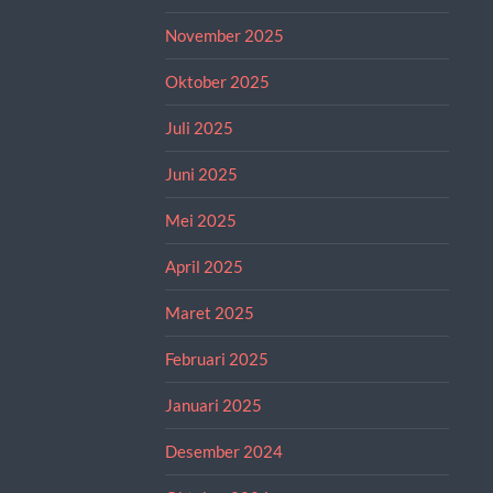
November 2025
Oktober 2025
Juli 2025
Juni 2025
Mei 2025
April 2025
Maret 2025
Februari 2025
Januari 2025
Desember 2024