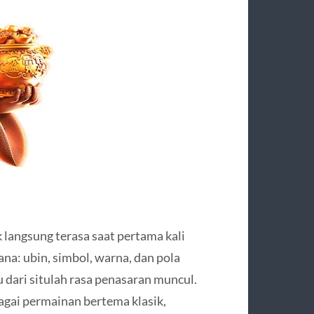
 langsung terasa saat pertama kali
hana: ubin, simbol, warna, dan pola
u dari situlah rasa penasaran muncul.
gai permainan bertema klasik,