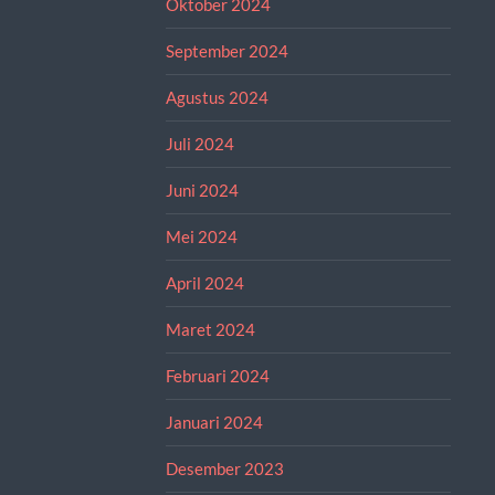
Oktober 2024
September 2024
Agustus 2024
Juli 2024
Juni 2024
Mei 2024
April 2024
Maret 2024
Februari 2024
Januari 2024
Desember 2023