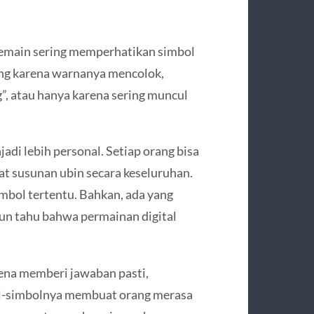
Pemain sering memperhatikan simbol
dang karena warnanya mencolok,
g”, atau hanya karena sering muncul
adi lebih personal. Setiap orang bisa
at susunan ubin secara keseluruhan.
mbol tertentu. Bahkan, ada yang
un tahu bahwa permainan digital
rena memberi jawaban pasti,
ol-simbolnya membuat orang merasa