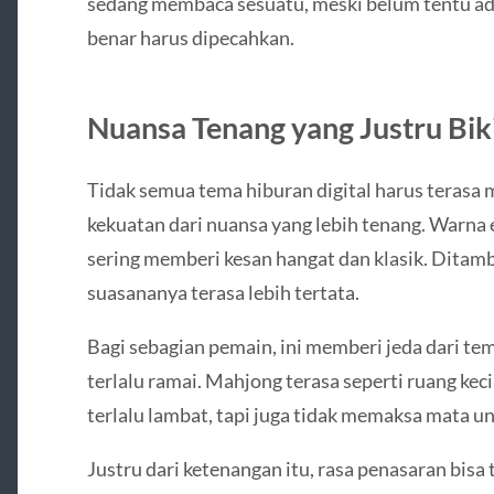
sedang membaca sesuatu, meski belum tentu ad
benar harus dipecahkan.
Nuansa Tenang yang Justru Bik
Tidak semua tema hiburan digital harus terasa
kekuatan dari nuansa yang lebih tenang. Warna e
sering memberi kesan hangat dan klasik. Ditamb
suasananya terasa lebih tertata.
Bagi sebagian pemain, ini memberi jeda dari tema
terlalu ramai. Mahjong terasa seperti ruang keci
terlalu lambat, tapi juga tidak memaksa mata un
Justru dari ketenangan itu, rasa penasaran bis