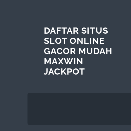
DAFTAR SITUS
SLOT ONLINE
GACOR MUDAH
MAXWIN
JACKPOT