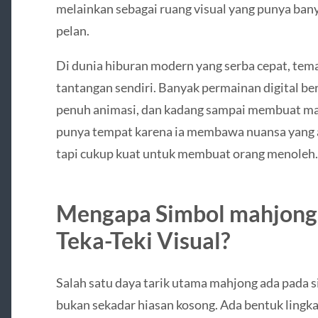
melainkan sebagai ruang visual yang punya banya
pelan.
Di dunia hiburan modern yang serba cepat, tema
tantangan sendiri. Banyak permainan digital be
penuh animasi, dan kadang sampai membuat ma
punya tempat karena ia membawa nuansa yang ag
tapi cukup kuat untuk membuat orang menoleh.
Mengapa Simbol mahjong 
Teka-Teki Visual?
Salah satu daya tarik utama mahjong ada pada 
bukan sekadar hiasan kosong. Ada bentuk lingk