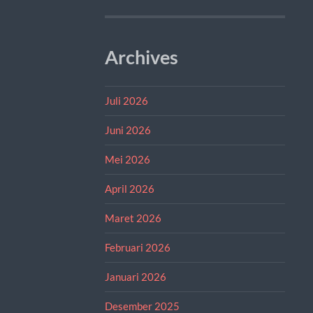
Archives
Juli 2026
Juni 2026
Mei 2026
April 2026
Maret 2026
Februari 2026
Januari 2026
Desember 2025