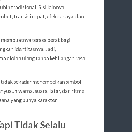
in tradisional. Sisi lainnya
but, transisi cepat, efek cahaya, dan
sa membuatnya terasa berat bagi
ngkan identitasnya. Jadi,
a diolah ulang tanpa kehilangan rasa
Ia tidak sekadar menempelkan simbol
enyusun warna, suara, latar, dan ritme
sana yang punya karakter.
Tapi Tidak Selalu