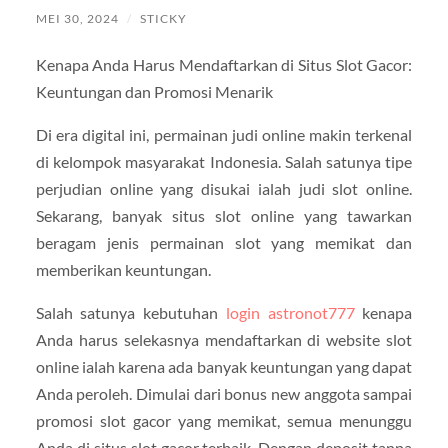
MEI 30, 2024
/
STICKY
Kenapa Anda Harus Mendaftarkan di Situs Slot Gacor:
Keuntungan dan Promosi Menarik
Di era digital ini, permainan judi online makin terkenal
di kelompok masyarakat Indonesia. Salah satunya tipe
perjudian online yang disukai ialah judi slot online.
Sekarang, banyak situs slot online yang tawarkan
beragam jenis permainan slot yang memikat dan
memberikan keuntungan.
Salah satunya kebutuhan
login astronot777
kenapa
Anda harus selekasnya mendaftarkan di website slot
online ialah karena ada banyak keuntungan yang dapat
Anda peroleh. Dimulai dari bonus new anggota sampai
promosi slot gacor yang memikat, semua menunggu
Anda di situs slot gacor terbaik. Dengan deposit tanpa