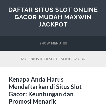
DAFTAR SITUS SLOT ONLINE
GACOR MUDAH MAXWIN
JACKPOT
SHOW MENU
TAG:
PROVIDER SLOT PALING GACOR
Kenapa Anda Harus
Mendaftarkan di Situs Slot
Gacor: Keuntungan dan
Promosi Menarik