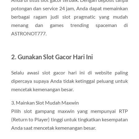
potongan dan service 24 jam, Anda dapat memainkan
berbagai ragam judi slot pragmatic yang mudah
menang dan games trending spaceman di
ASTRONOT777.
2. Gunakan Slot Gacor Hari Ini
Selalu awasi slot gacor hari ini di website paling
dipercaya supaya Anda tidak ketinggal peluang untuk
mencetak kemenangan besar.
3. Mainkan Slot Mudah Maxwin
Pilih slot gampang maxwin yang mempunyai RTP
(Return to Player) tinggi untuk tingkatkan kesempatan
Anda saat mencetak kemenangan besar.