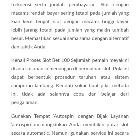
frekuensi serta jumlah pembayaran. Slot dengan
macams rendah bayar sering tetapi pada jumlah yang
kian kecil, tengah slot dengan macams tinggi bayar
lebih jarang tetapi pada jumlah yang makin tambah
besar. Memastikan sesuai sama sama dengan alternatif
dan taktik Anda.
Kenali Proses Slot Bet 100 Sejumlah pemain meyakini
di ada susunan kemenangan di permainan slot. Pola ini
dapat berbentuk prosedur taruhan atau sistem
campuran lambang. Kendati sukar buat pikir metoda
ini, tidak ada salahnya coba dan belajar dari
pengalaman.
Gunakan Tempat ‘Autospin’ dengan Bijak Layanan
‘autospin’ memungkinkan Anda membikin putar slot
secara automatic. Namun, gunakan service ini secara