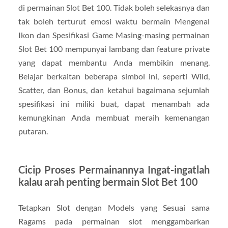
di permainan Slot Bet 100. Tidak boleh selekasnya dan
tak boleh terturut emosi waktu bermain Mengenal
Ikon dan Spesifikasi Game Masing-masing permainan
Slot Bet 100 mempunyai lambang dan feature private
yang dapat membantu Anda membikin menang.
Belajar berkaitan beberapa simbol ini, seperti Wild,
Scatter, dan Bonus, dan ketahui bagaimana sejumlah
spesifikasi ini miliki buat, dapat menambah ada
kemungkinan Anda membuat meraih kemenangan
putaran.
Cicip Proses Permainannya Ingat-ingatlah
kalau arah penting bermain Slot Bet 100
Tetapkan Slot dengan Models yang Sesuai sama
Ragams pada permainan slot menggambarkan