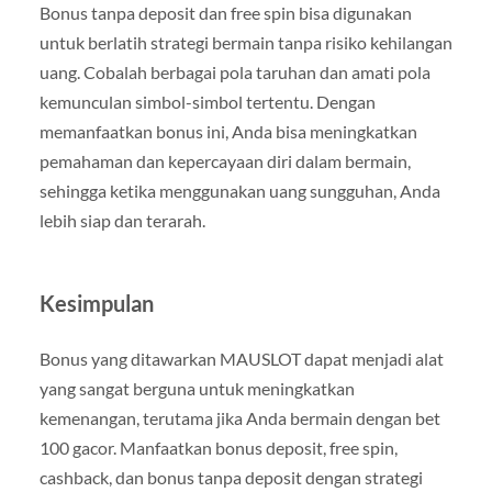
Bonus tanpa deposit dan free spin bisa digunakan
untuk berlatih strategi bermain tanpa risiko kehilangan
uang. Cobalah berbagai pola taruhan dan amati pola
kemunculan simbol-simbol tertentu. Dengan
memanfaatkan bonus ini, Anda bisa meningkatkan
pemahaman dan kepercayaan diri dalam bermain,
sehingga ketika menggunakan uang sungguhan, Anda
lebih siap dan terarah.
Kesimpulan
Bonus yang ditawarkan MAUSLOT dapat menjadi alat
yang sangat berguna untuk meningkatkan
kemenangan, terutama jika Anda bermain dengan bet
100 gacor. Manfaatkan bonus deposit, free spin,
cashback, dan bonus tanpa deposit dengan strategi