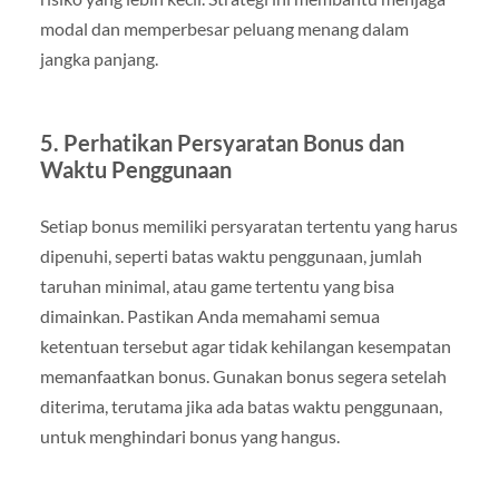
modal dan memperbesar peluang menang dalam
jangka panjang.
5.
Perhatikan Persyaratan Bonus dan
Waktu Penggunaan
Setiap bonus memiliki persyaratan tertentu yang harus
dipenuhi, seperti batas waktu penggunaan, jumlah
taruhan minimal, atau game tertentu yang bisa
dimainkan. Pastikan Anda memahami semua
ketentuan tersebut agar tidak kehilangan kesempatan
memanfaatkan bonus. Gunakan bonus segera setelah
diterima, terutama jika ada batas waktu penggunaan,
untuk menghindari bonus yang hangus.