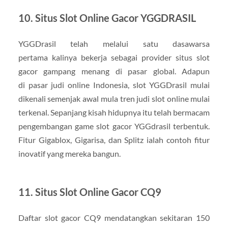
10. Situs Slot Online Gacor YGGDRASIL
YGGDrasil telah melalui satu dasawarsa
pertama kalinya bekerja sebagai provider situs slot
gacor gampang menang di pasar global. Adapun
di pasar judi online Indonesia, slot YGGDrasil mulai
dikenali semenjak awal mula tren judi slot online mulai
terkenal. Sepanjang kisah hidupnya itu telah bermacam
pengembangan game slot gacor YGGdrasil terbentuk.
Fitur Gigablox, Gigarisa, dan Splitz ialah contoh fitur
inovatif yang mereka bangun.
11. Situs Slot Online Gacor CQ9
Daftar slot gacor CQ9 mendatangkan sekitaran 150