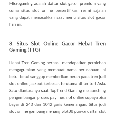
Microgaming adalah daftar slot gacor premium yang
cuma situs slot online bersertifikasi resmi sajalah
yang dapat memasukkan saat menu situs slot gacor
hari ini.
8. Situs Slot Online Gacor Hebat Tren
Gaming (TTG)
Hebat Tren Gaming berhasil mendapatkan perolehan
mengagumkan yang membuat nama perusahaan ini
betul-betul sanggup memberikan peran pada tren judi
slot online jackpot terbesar, terutama di teritori Asia.
Satu diantaranya saat TopTrend Gaming melaunching
pengembangan proses paylines slot online supaya bisa
bayar di 243 dan 1042 garis kemenangan. Situs judi
slot online gampang menang Slot88 punyai daftar slot