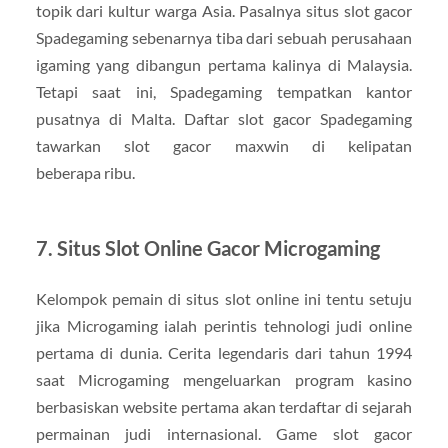
topik dari kultur warga Asia. Pasalnya situs slot gacor
Spadegaming sebenarnya tiba dari sebuah perusahaan
igaming yang dibangun pertama kalinya di Malaysia.
Tetapi saat ini, Spadegaming tempatkan kantor
pusatnya di Malta. Daftar slot gacor Spadegaming
tawarkan slot gacor maxwin di kelipatan
beberapa ribu.
7. Situs Slot Online Gacor Microgaming
Kelompok pemain di situs slot online ini tentu setuju
jika Microgaming ialah perintis tehnologi judi online
pertama di dunia. Cerita legendaris dari tahun 1994
saat Microgaming mengeluarkan program kasino
berbasiskan website pertama akan terdaftar di sejarah
permainan judi internasional. Game slot gacor