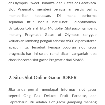
of Olympus, Sweet Bonanza, dan Gates of Gatotkaca.
Slot Pragmatic memberi penggemar servis paling
memberikan kepuasan. Di mana performa
sejumlah fitur bonus betul-betul dioptimalkan.
Untuk contoh ialah fitur Multiplier. Slot gacor gampang
menang Pragmatic Gates of Olympus sanggup
keluarkan lambang pengali sebesar x500 diperputaran
apapun itu. Tersebut kenapa bocoran slot gacor
pragmatic hari ini selalu ramai dicari. Janganlah lupa
check bocoran slot gacor Pragmatic dari Slot88.
2. Situs Slot Online Gacor JOKER
Jika anda pernah mendapat informasi slot gacor
seperti Ong Bak Deluxe, Fruit Paradise, dan
Leprechaun, itu adalah slot gacor gampang menang