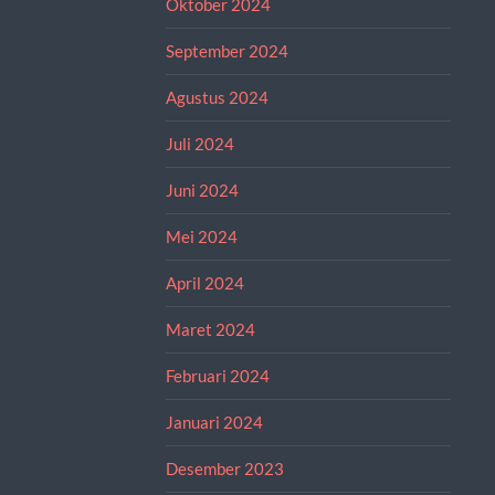
Oktober 2024
September 2024
Agustus 2024
Juli 2024
Juni 2024
Mei 2024
April 2024
Maret 2024
Februari 2024
Januari 2024
Desember 2023