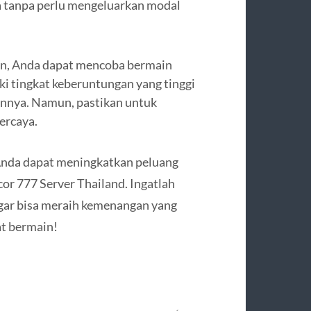
 tanpa perlu mengeluarkan modal
n, Anda dapat mencoba bermain
iki tingkat keberuntungan yang tinggi
innya. Namun, pastikan untuk
ercaya.
nda dapat meningkatkan peluang
or 777 Server Thailand. Ingatlah
agar bisa meraih kemenangan yang
at bermain!