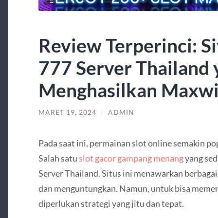
Review Terperinci: Si
777 Server Thailand 
Menghasilkan Maxw
MARET 19, 2024
/
ADMIN
Pada saat ini, permainan slot online semakin pop
Salah satu
slot gacor gampang menang
yang sed
Server Thailand. Situs ini menawarkan berbagai
dan menguntungkan. Namun, untuk bisa memenan
diperlukan strategi yang jitu dan tepat.