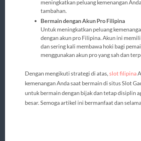
meningkatkan peluang kemenangan Anda
tambahan.
Bermain dengan Akun Pro Filipina
Untuk meningkatkan peluang kemenanga
dengan akun pro Filipina. Akun ini memil
dan sering kali membawa hoki bagi pema
menggunakan akun pro yang sah dan terp
Dengan mengikuti strategi di atas,
slot filipina
A
kemenangan Anda saat bermain di situs Slot Gac
untuk bermain dengan bijak dan tetap disiplin 
besar. Semoga artikel ini bermanfaat dan selam