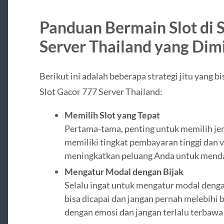
Panduan Bermain Slot di S
Server Thailand yang Dim
Berikut ini adalah beberapa strategi jitu yang b
Slot Gacor 777 Server Thailand:
Memilih Slot yang Tepat
Pertama-tama, penting untuk memilih jenis
memiliki tingkat pembayaran tinggi dan vo
meningkatkan peluang Anda untuk menda
Mengatur Modal dengan Bijak
Selalu ingat untuk mengatur modal denga
bisa dicapai dan jangan pernah melebihi 
dengan emosi dan jangan terlalu terbawa