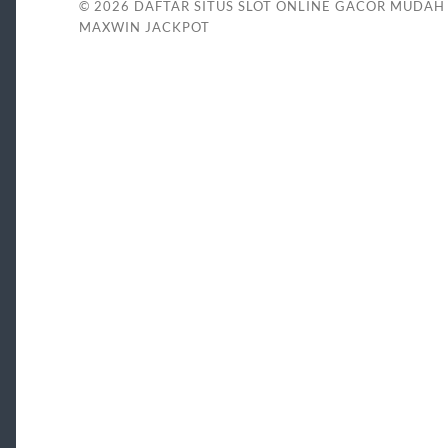
© 2026
DAFTAR SITUS SLOT ONLINE GACOR MUDAH
MAXWIN JACKPOT