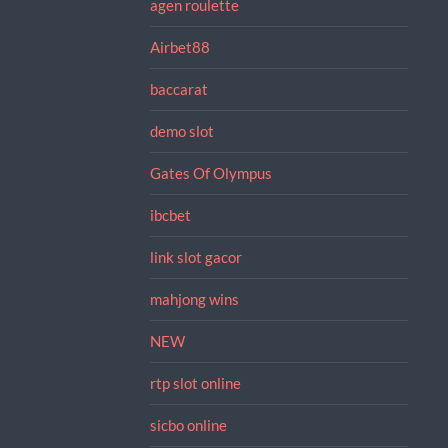
agen roulette
Airbet88
baccarat
demo slot
Gates Of Olympus
ibcbet
link slot gacor
mahjong wins
NEW
rtp slot online
sicbo online