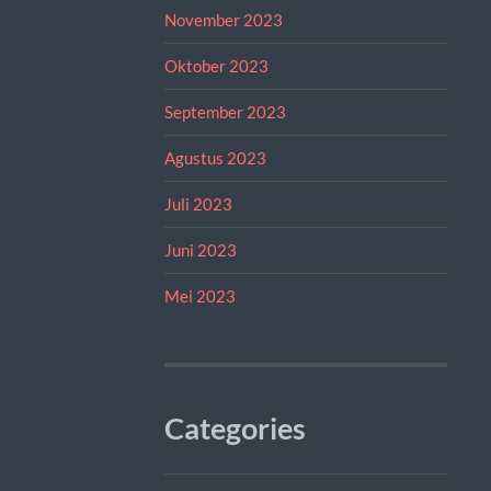
November 2023
Oktober 2023
September 2023
Agustus 2023
Juli 2023
Juni 2023
Mei 2023
Categories