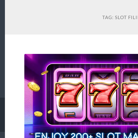
TAG:
SLOT FIL