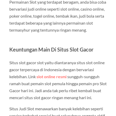
Permainan Slot yang terdapat beragam, anda bisa coba
bervariasi judi online seperti slot online, casino online,
poker online, togel online, tembak ikan, judi bola serta
terdapat beberapa yang lainnya permainan slot
termasyhur yang tentunnya ringan menang.
Keuntungan Main Di Situs Slot Gacor
Situs slot gacor slot yaitu diantaranya situs slot online
gacor terpercaya di Indonesia dengan bervariasi
kelebihan. Link
slot online resmi
sungguh-sungguh
ramah buat pemain slot pemula hingga pemain pro Slot
Gacor hari ini. Jadi anda tak perlu ribet kembali buat
mencari situs slot gacor ringan menang hari ini.
Situs Judi Slot menawarkan banyak kelebihan seperti
service terhebat spesial buat seluruhnya anggota aktif