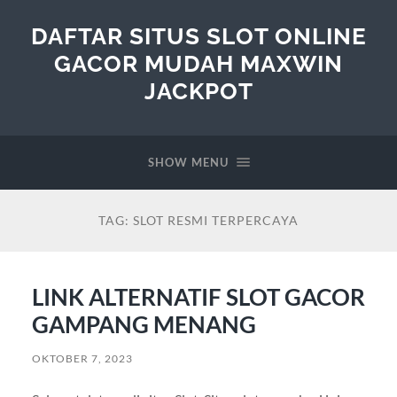
DAFTAR SITUS SLOT ONLINE
GACOR MUDAH MAXWIN
JACKPOT
SHOW MENU
TAG:
SLOT RESMI TERPERCAYA
LINK ALTERNATIF SLOT GACOR
GAMPANG MENANG
OKTOBER 7, 2023