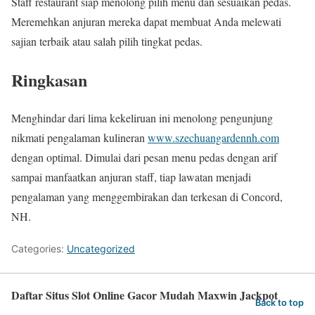
Staff restaurant siap menolong pilih menu dan sesuaikan pedas.
Meremehkan anjuran mereka dapat membuat Anda melewati
sajian terbaik atau salah pilih tingkat pedas.
Ringkasan
Menghindar dari lima kekeliruan ini menolong pengunjung
nikmati pengalaman kulineran
www.szechuangardennh.com
dengan optimal. Dimulai dari pesan menu pedas dengan arif
sampai manfaatkan anjuran staff, tiap lawatan menjadi
pengalaman yang menggembirakan dan terkesan di Concord,
NH.
Categories:
Uncategorized
Daftar Situs Slot Online Gacor Mudah Maxwin Jackpot
Back to top