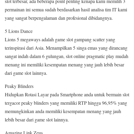
slot terbesar, ada beberapa point penting kenapa kami memilih 3
permainan ini semua sudah berdasarkan hasil analisa tim IT kami
yang sangat berpengalaman dan profesional dibidangnya.
5 Lions Dance
Lions 5 megaways adalah game slot gampang scatter yang
terinspirasi dari Asia. Menampilkan 5 singa emas yang dirancang
sangat indah dalam 6 gulungan, slot online pragmatic play mudah
menang ini memiliki kesempatan menang yang jauh lebih besar
dari game slot lainnya.
Peaky Blinders
Hidupkan Rotasi Layar pada Smartphone anda untuk bermain slot
tergacor peaky blinders yang memiliki RTP hingga 96,95% yang
memungkinkan anda memiliki kesempatan menang yang jauh
lebih besar dari game slot lainnya.
Amazing Link Zeus