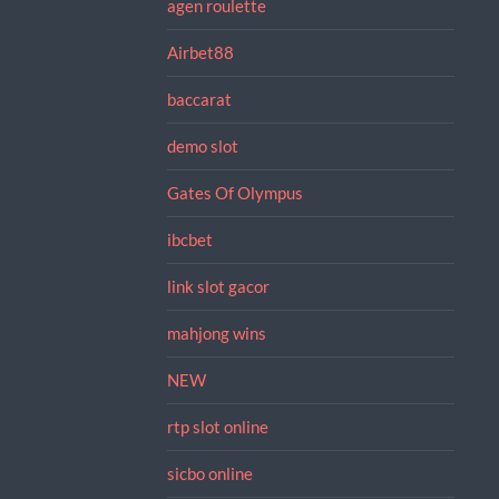
agen roulette
Airbet88
baccarat
demo slot
Gates Of Olympus
ibcbet
link slot gacor
mahjong wins
NEW
rtp slot online
sicbo online