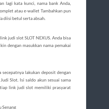
n lagi kata kunci, nama bank Anda,
komplet atau e-wallet Tambahkan pun
 diisi betul serta absah.
 link judi slot SLOT NEXUS. Anda bisa
bikin dengan masukkan nama pemakai
a secepatnya lakukan deposit dengan
Judi Slot. Isi saldo akun sesuai sama
ap link judi slot memiliki prasyarat
u Senang