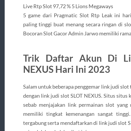
Live Rtp Slot 97,72 % 5 Lions Megaways
5 game dari Pragmatic Slot Rtp Leak ini har
paling tinggi buat menang secara ringan di s
Bocoran Slot Gacor Admin Jarwo memiliki rama
Trik Daftar Akun Di L
NEXUS Hari Ini 2023
Salam untuk beberapa penggemar link judi slot 
dengan link judi slot SLOT NEXUS. Situs situs 
sebab menjajakan link permainan slot yang
memiliki tingkat kemenangan sangat tinggi
tergabung serta mendaftarkan di link judi slo