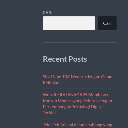
CARI
Cari
Recent Posts
Slot Depo 10K Modern dengan Game
Kekinian
Website RAJANAGA99 Membawa
Konsep Modern yang Selaras dengan
Perkembangan Teknologi Digital
Terkini
Teka-Teki Visual dalam mahjong yang