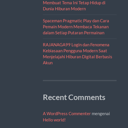
Membuat Tema Ini Tetap Hidup di
Dunia Hiburan Modern
Spaceman Pragmatic Play dan Cara
Pemain Modern Membaca Tekanan
dalam Setiap Putaran Permainan
RAJANAGA99 Login dan Fenomena
Kebiasaan Pengguna Modern Saat
Menjelajahi Hiburan Digital Berbasis
Akun
Recent Comments
A WordPress Commenter
mengenai
Hello world!