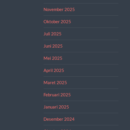
November 2025
Oktober 2025
Juli 2025
Juni 2025
Mei 2025
April 2025
Maret 2025
Februari 2025
Januari 2025
Desember 2024