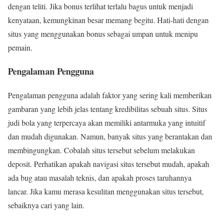
dengan teliti. Jika bonus terlihat terlalu bagus untuk menjadi
kenyataan, kemungkinan besar memang begitu. Hati-hati dengan
situs yang menggunakan bonus sebagai umpan untuk menipu
pemain.
Pengalaman Pengguna
Pengalaman pengguna adalah faktor yang sering kali memberikan
gambaran yang lebih jelas tentang kredibilitas sebuah situs. Situs
judi bola yang terpercaya akan memiliki antarmuka yang intuitif
dan mudah digunakan. Namun, banyak situs yang berantakan dan
membingungkan. Cobalah situs tersebut sebelum melakukan
deposit. Perhatikan apakah navigasi situs tersebut mudah, apakah
ada bug atau masalah teknis, dan apakah proses taruhannya
lancar. Jika kamu merasa kesulitan menggunakan situs tersebut,
sebaiknya cari yang lain.