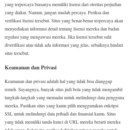
yang terpercaya biasanya memiliki lisensi dari otoritas perjudian
yang diakui. Namun, jangan mudah percaya. Periksa dan
verifikasi lisensi tersebut. Situs yang benar-benar terpercaya akan
menyediakan informasi detail tentang lisensi mereka dan badan
regulasi yang mengawasi mereka. Jika lisensi tersebut sulit
diverifikasi atau tidak ada informasi yang jelas, sebaiknya hindari
situs tersebut.
Keamanan dan Privasi
Keamanan dan privasi adalah hal yang tidak bisa dianggap
remeh. Sayangnya, banyak situs judi bola yang tidak mengambil
langkah-langkah yang memadai untuk melindungi data pengguna
mereka. Pastikan situs yang kamu pilih menggunakan enkripsi
SSL untuk melindungi data pribadi dan finansial kamu. Situs
yang tidak memiliki tanda kunci di URL mereka berarti mereka
tidak aman. Selain itu, periksa kebijakan privasi mereka untuk