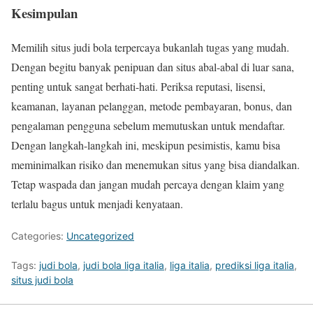
Kesimpulan
Memilih situs judi bola terpercaya bukanlah tugas yang mudah.
Dengan begitu banyak penipuan dan situs abal-abal di luar sana,
penting untuk sangat berhati-hati. Periksa reputasi, lisensi,
keamanan, layanan pelanggan, metode pembayaran, bonus, dan
pengalaman pengguna sebelum memutuskan untuk mendaftar.
Dengan langkah-langkah ini, meskipun pesimistis, kamu bisa
meminimalkan risiko dan menemukan situs yang bisa diandalkan.
Tetap waspada dan jangan mudah percaya dengan klaim yang
terlalu bagus untuk menjadi kenyataan.
Categories:
Uncategorized
Tags:
judi bola
,
judi bola liga italia
,
liga italia
,
prediksi liga italia
,
situs judi bola