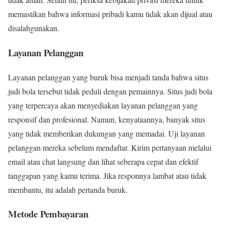
memastikan bahwa informasi pribadi kamu tidak akan dijual atau
disalahgunakan.
Layanan Pelanggan
Layanan pelanggan yang buruk bisa menjadi tanda bahwa situs
judi bola tersebut tidak peduli dengan pemainnya. Situs judi bola
yang terpercaya akan menyediakan layanan pelanggan yang
responsif dan profesional. Namun, kenyataannya, banyak situs
yang tidak memberikan dukungan yang memadai. Uji layanan
pelanggan mereka sebelum mendaftar. Kirim pertanyaan melalui
email atau chat langsung dan lihat seberapa cepat dan efektif
tanggapan yang kamu terima. Jika responnya lambat atau tidak
membantu, itu adalah pertanda buruk.
Metode Pembayaran