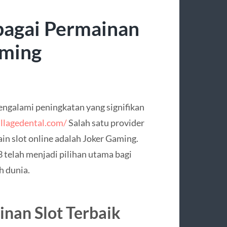
bagai Permainan
aming
engalami peningkatan yang signifikan
illagedental.com/
Salah satu provider
in slot online adalah Joker Gaming.
 telah menjadi pilihan utama bagi
h dunia.
nan Slot Terbaik