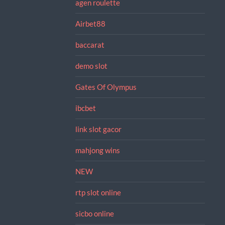
agen roulette
Airbet88
baccarat
demo slot
Gates Of Olympus
ibcbet
link slot gacor
mahjong wins
NEW
rtp slot online
sicbo online