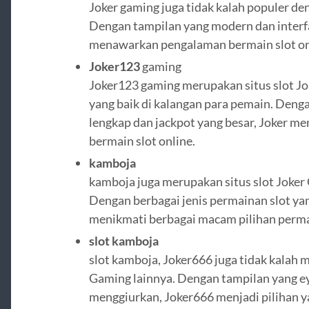
Joker gaming juga tidak kalah populer den
Dengan tampilan yang modern dan interfa
menawarkan pengalaman bermain slot on
Joker123
gaming
Joker123 gaming merupakan situs slot Jo
yang baik di kalangan para pemain. Denga
lengkap dan jackpot yang besar, Joker men
bermain slot online.
kamboja
kamboja juga merupakan situs slot Joker
Dengan berbagai jenis permainan slot ya
menikmati berbagai macam pilihan perma
slot kamboja
slot kamboja, Joker666 juga tidak kalah 
Gaming lainnya. Dengan tampilan yang e
menggiurkan, Joker666 menjadi pilihan y