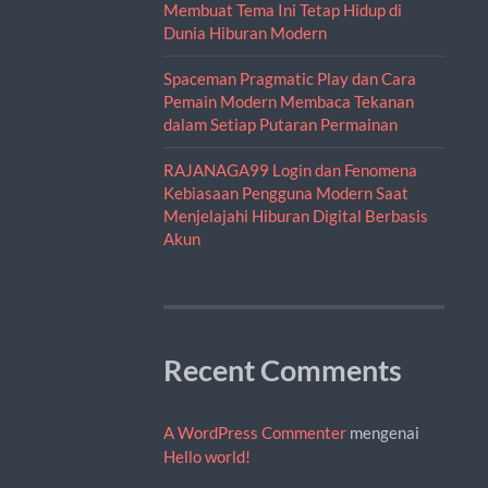
Membuat Tema Ini Tetap Hidup di
Dunia Hiburan Modern
Spaceman Pragmatic Play dan Cara
Pemain Modern Membaca Tekanan
dalam Setiap Putaran Permainan
RAJANAGA99 Login dan Fenomena
Kebiasaan Pengguna Modern Saat
Menjelajahi Hiburan Digital Berbasis
Akun
Recent Comments
A WordPress Commenter
mengenai
Hello world!