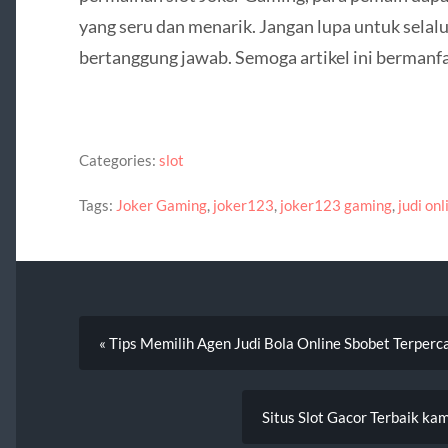
yang seru dan menarik. Jangan lupa untuk selal
bertanggung jawab. Semoga artikel ini bermanf
Categories:
slot
Tags:
Joker Gaming
,
joker123
,
joker123 gaming
,
judi onl
« Tips Memilih Agen Judi Bola Online Sbobet Terper
Situs Slot Gacor Terbaik kam