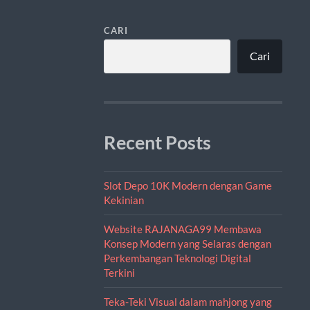
CARI
Cari
Recent Posts
Slot Depo 10K Modern dengan Game
Kekinian
Website RAJANAGA99 Membawa
Konsep Modern yang Selaras dengan
Perkembangan Teknologi Digital
Terkini
Teka-Teki Visual dalam mahjong yang