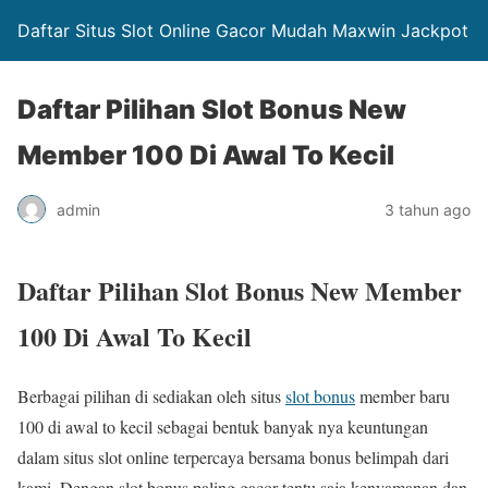
Daftar Situs Slot Online Gacor Mudah Maxwin Jackpot
Daftar Pilihan Slot Bonus New
Member 100 Di Awal To Kecil
admin
3 tahun ago
Daftar Pilihan Slot Bonus New Member
100 Di Awal To Kecil
Berbagai pilihan di sediakan oleh situs
slot bonus
member baru
100 di awal to kecil sebagai bentuk banyak nya keuntungan
dalam situs slot online terpercaya bersama bonus belimpah dari
kami. Dengan slot bonus paling gacor tentu saja kenyamanan dan