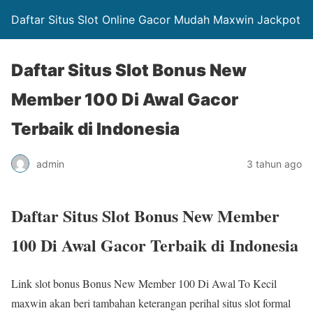
Daftar Situs Slot Online Gacor Mudah Maxwin Jackpot
Daftar Situs Slot Bonus New
Member 100 Di Awal Gacor
Terbaik di Indonesia
admin
3 tahun ago
Daftar Situs Slot Bonus New Member
100 Di Awal Gacor Terbaik di Indonesia
Link slot bonus Bonus New Member 100 Di Awal To Kecil
maxwin akan beri tambahan keterangan perihal situs slot formal