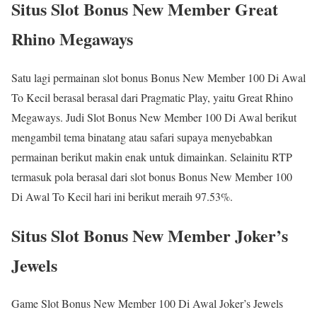
Situs Slot Bonus New Member Great
Rhino Megaways
Satu lagi permainan slot bonus Bonus New Member 100 Di Awal
To Kecil berasal berasal dari Pragmatic Play, yaitu Great Rhino
Megaways. Judi Slot Bonus New Member 100 Di Awal berikut
mengambil tema binatang atau safari supaya menyebabkan
permainan berikut makin enak untuk dimainkan. Selainitu RTP
termasuk pola berasal dari slot bonus Bonus New Member 100
Di Awal To Kecil hari ini berikut meraih 97.53%.
Situs Slot Bonus New Member Joker’s
Jewels
Game Slot Bonus New Member 100 Di Awal Joker’s Jewels