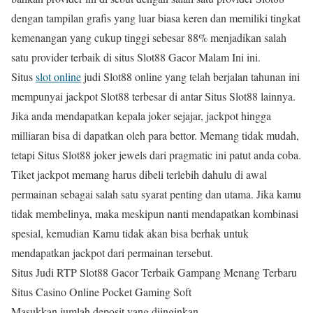
dengan tampilan grafis yang luar biasa keren dan memiliki tingkat
kemenangan yang cukup tinggi sebesar 88% menjadikan salah
satu provider terbaik di situs Slot88 Gacor Malam Ini ini.
Situs
slot online
judi Slot88 online yang telah berjalan tahunan ini
mempunyai jackpot Slot88 terbesar di antar Situs Slot88 lainnya.
Jika anda mendapatkan kepala joker sejajar, jackpot hingga
milliaran bisa di dapatkan oleh para bettor. Memang tidak mudah,
tetapi Situs Slot88 joker jewels dari pragmatic ini patut anda coba.
Tiket jackpot memang harus dibeli terlebih dahulu di awal
permainan sebagai salah satu syarat penting dan utama. Jika kamu
tidak membelinya, maka meskipun nanti mendapatkan kombinasi
spesial, kemudian Kamu tidak akan bisa berhak untuk
mendapatkan jackpot dari permainan tersebut.
Situs Judi RTP Slot88 Gacor Terbaik Gampang Menang Terbaru
Situs Casino Online Pocket Gaming Soft
Masukkan jumlah deposit yang diinginkan.