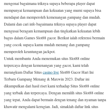
mengenai bagaimana triknya supaya beberapa player dapat
mempunyai kemampuan dan kekuatan yang murni supaya bisa
mendapat dan memperoleh kemenangan gampang dan mudah.
Dalami dan cari info bagaimana triknya supaya player dapat
mengusai beragam kemampuan dan tingkatkan kekuatan lebih
bagus dalam Games Slot88 gacor. Berikut ialah referensi bermain
yang cocok supaya kamu mudah menang dan gampang
memperoleh keuntungan jackpot.
Untuk membantu Anda menemukan situs Slot88 online
terpercaya dengan kemenangan yang gacor, kami telah
merangkum Daftar Situs
casino live
Slot88 Gacor Hari Ini
Terbaru Gampang Menang & Maxwin 2023. Daftar ini
dikumpulkan dari hasil riset kami terhadap Situs Slot88 online
yang terbaik dan terpercaya. Dengan memilih situs Slot88 online
yang tepat, Anda dapat bermain dengan tenang dan nyaman tanpa
khawatir mengalami kerugian. Jadi, simaklah daftar link situs