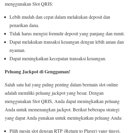
menggunakan Slot QRIS:
Lebih mudah dan cepat dalam melakukan deposit dan
penarikan dana.
Tidak harus mengisi formulir deposit yang panjang dan rumit.
Dapat melakukan transaksi keuangan dengan lebih aman dan
nyaman.
Dapat meningkatkan kecepatan transaksi keuangan.
Peluang Jackpot di Genggaman!
Salah satu hal yang paling penting dalam bermain slot online
adalah memiliki peluang jackpot yang besar. Dengan
menggunakan Slot QRIS, Anda dapat meningkatkan peluang
Anda untuk memenangkan jackpot. Berikut beberapa strategi
yang dapat Anda gunakan untuk meningkatkan peluang Anda:
Pilih mesin slot dengan RTP (Return to Player) yang tinggi.