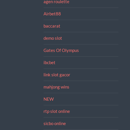
agen roulette
Airbet88
baccarat
demo slot
Gates Of Olympus
ibcbet
link slot gacor
mahjong wins
NEW
rtp slot online
sicbo online