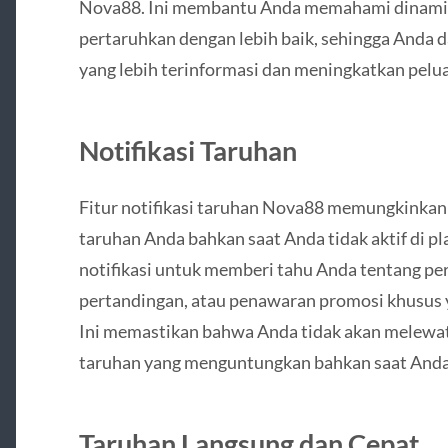
Nova88. Ini membantu Anda memahami dinamik
pertaruhkan dengan lebih baik, sehingga Anda
yang lebih terinformasi dan meningkatkan pel
Notifikasi Taruhan
Fitur notifikasi taruhan Nova88 memungkinkan
taruhan Anda bahkan saat Anda tidak aktif di p
notifikasi untuk memberi tahu Anda tentang pe
pertandingan, atau penawaran promosi khusus
Ini memastikan bahwa Anda tidak akan melewa
taruhan yang menguntungkan bahkan saat Anda 
Taruhan Langsung dan Cepat