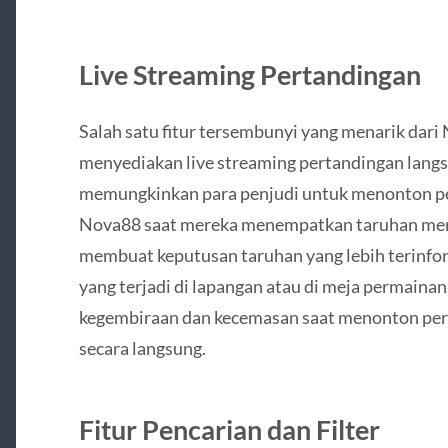
Live Streaming Pertandingan
Salah satu fitur tersembunyi yang menarik da
menyediakan live streaming pertandingan lang
memungkinkan para penjudi untuk menonton per
Nova88 saat mereka menempatkan taruhan mer
membuat keputusan taruhan yang lebih terinfor
yang terjadi di lapangan atau di meja permain
kegembiraan dan kecemasan saat menonton per
secara langsung.
Fitur Pencarian dan Filter