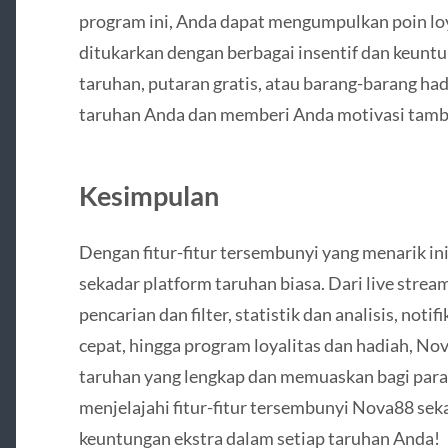
program ini, Anda dapat mengumpulkan poin loy
ditukarkan dengan berbagai insentif dan keunt
taruhan, putaran gratis, atau barang-barang had
taruhan Anda dan memberi Anda motivasi tamb
Kesimpulan
Dengan fitur-fitur tersembunyi yang menarik in
sekadar platform taruhan biasa. Dari live strea
pencarian dan filter, statistik dan analisis, noti
cepat, hingga program loyalitas dan hadiah, 
taruhan yang lengkap dan memuaskan bagi para 
menjelajahi fitur-fitur tersembunyi Nova88 se
keuntungan ekstra dalam setiap taruhan Anda!