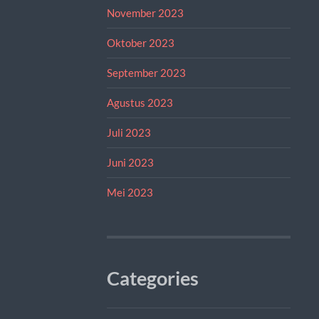
November 2023
Oktober 2023
September 2023
Agustus 2023
Juli 2023
Juni 2023
Mei 2023
Categories