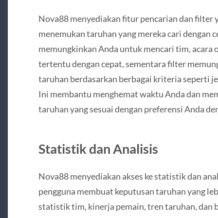
Nova88 menyediakan fitur pencarian dan filte
menemukan taruhan yang mereka cari dengan ce
memungkinkan Anda untuk mencari tim, acara o
tertentu dengan cepat, sementara filter memu
taruhan berdasarkan berbagai kriteria seperti je
Ini membantu menghemat waktu Anda dan me
taruhan yang sesuai dengan preferensi Anda deng
Statistik dan Analisis
Nova88 menyediakan akses ke statistik dan an
pengguna membuat keputusan taruhan yang leb
statistik tim, kinerja pemain, tren taruhan, dan