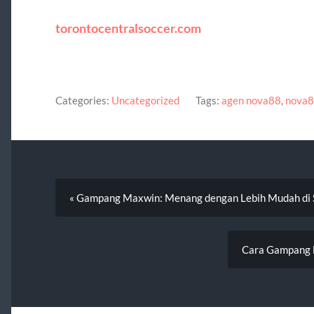
torontocentralsoccer.com
Categories:
Uncategorized
Tags:
agen nova88
,
nova
« Gampang Maxwin: Menang dengan Lebih Mudah di S
Cara Gampang M