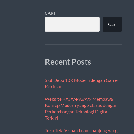
CARI
Cari
Recent Posts
Slot Depo 10K Modern dengan Game
Kekinian
Website RAJANAGA99 Membawa
Konsep Modern yang Selaras dengan
Perkembangan Teknologi Digital
Terkini
Teka-Teki Visual dalam mahjong yang