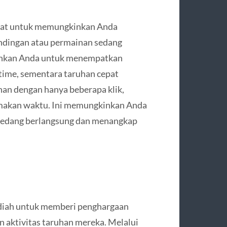
pat untuk memungkinkan Anda
ndingan atau permainan sedang
kinkan Anda untuk menempatkan
-time, sementara taruhan cepat
n dengan hanya beberapa klik,
emakan waktu. Ini memungkinkan Anda
g sedang berlangsung dan menangkap
diah untuk memberi penghargaan
 aktivitas taruhan mereka. Melalui