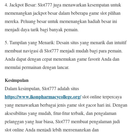
4. Jackpot Besar: Slot777 juga menawarkan kesempatan untuk
memenangkan jackpot besar dalam beberapa game slot pilihan
mereka. Peluang besar untuk memenangkan hadiah besar ini
menjadi daya tarik bagi banyak pemain.
5. Tampilan yang Menarik: Desain situs yang menarik dan intuitif
membuat navigasi di Slot777 menjadi mudah bagi para pemain.
Anda dapat dengan cepat menemukan game favorit Anda dan
memulai permainan dengan lancar.
Kesimpulan
Dalam kesimpulan, Slot777 adalah situs
https://www.ikonpharmacycollege.org/
slot online terpercaya
yang menawarkan berbagai jenis game slot gacor hari ini. Dengan
aksesibilitas yang mudah, fitur-fitur terbaik, dan pengalaman
pelanggan yang luar biasa, Slot777 membuat pengalaman judi
slot online Anda menjadi lebih menyenangkan dan