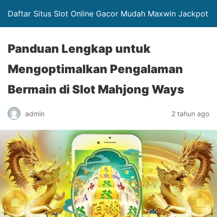
Daftar Situs Slot Online Gacor Mudah Maxwin Jackpot
Panduan Lengkap untuk
Mengoptimalkan Pengalaman
Bermain di Slot Mahjong Ways
admin
2 tahun ago