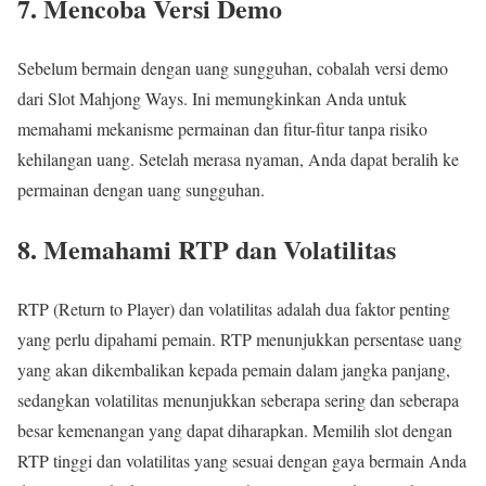
7. Mencoba Versi Demo
Sebelum bermain dengan uang sungguhan, cobalah versi demo
dari Slot Mahjong Ways. Ini memungkinkan Anda untuk
memahami mekanisme permainan dan fitur-fitur tanpa risiko
kehilangan uang. Setelah merasa nyaman, Anda dapat beralih ke
permainan dengan uang sungguhan.
8. Memahami RTP dan Volatilitas
RTP (Return to Player) dan volatilitas adalah dua faktor penting
yang perlu dipahami pemain. RTP menunjukkan persentase uang
yang akan dikembalikan kepada pemain dalam jangka panjang,
sedangkan volatilitas menunjukkan seberapa sering dan seberapa
besar kemenangan yang dapat diharapkan. Memilih slot dengan
RTP tinggi dan volatilitas yang sesuai dengan gaya bermain Anda