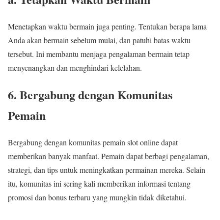
Menetapkan waktu bermain juga penting. Tentukan berapa lama
Anda akan bermain sebelum mulai, dan patuhi batas waktu
tersebut. Ini membantu menjaga pengalaman bermain tetap
menyenangkan dan menghindari kelelahan.
6. Bergabung dengan Komunitas
Pemain
Bergabung dengan komunitas pemain slot online dapat
memberikan banyak manfaat. Pemain dapat berbagi pengalaman,
strategi, dan tips untuk meningkatkan permainan mereka. Selain
itu, komunitas ini sering kali memberikan informasi tentang
promosi dan bonus terbaru yang mungkin tidak diketahui.