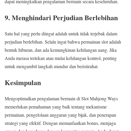
dapat meningkatkan pengalaman bermain secara keseluruhan.
9. Menghindari Perjudian Berlebihan
Satu hal yang perlu diingat adalah untuk tidak terjebak dalam
perjudian berlebihan. Selalu ingat bahwa permainan slot adalah
bentuk hiburan, dan ada kemungkinan kehilangan uang. Jika
Anda merasa tertekan atau mulai kehilangan kontrol, penting
untuk mengambil langkah mundur dan beristirahat.
Kesimpulan
Mengoptimalkan pengalaman bermain di Slot Mahjong Ways
memerlukan pemahaman yang baik tentang mekanisme
permainan, pengelolaan anggaran yang bijak, dan penerapan
strategi yang efektif. Dengan memanfaatkan bonus, menjaga