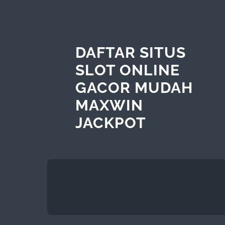
DAFTAR SITUS
SLOT ONLINE
GACOR MUDAH
MAXWIN
JACKPOT