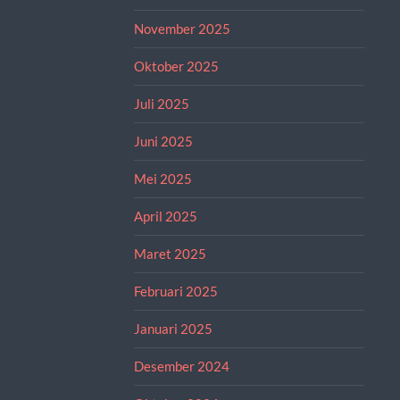
November 2025
Oktober 2025
Juli 2025
Juni 2025
Mei 2025
April 2025
Maret 2025
Februari 2025
Januari 2025
Desember 2024