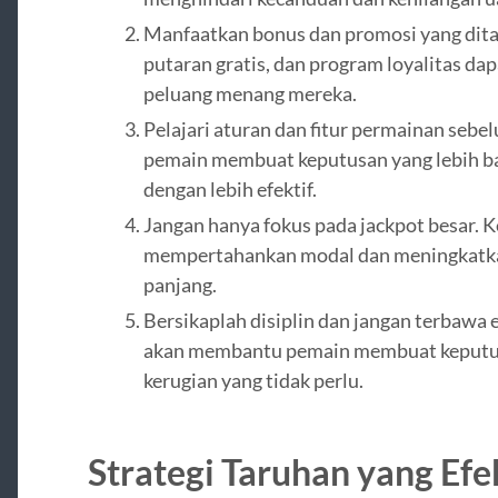
Manfaatkan bonus dan promosi yang ditaw
putaran gratis, dan program loyalitas d
peluang menang mereka.
Pelajari aturan dan fitur permainan seb
pemain membuat keputusan yang lebih ba
dengan lebih efektif.
Jangan hanya fokus pada jackpot besar. 
mempertahankan modal dan meningkatka
panjang.
Bersikaplah disiplin dan jangan terbawa 
akan membantu pemain membuat keputusa
kerugian yang tidak perlu.
Strategi Taruhan yang Efe