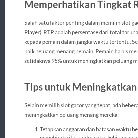
Memperhatikan Tingkat 
Salah satu faktor penting dalam memilih slot ga
Player). RTP adalah persentase dari total taru
kepada pemain dalam jangka waktu tertentu. Se
baik peluang menang pemain. Pemain harus me
setidaknya 95% untuk meningkatkan peluang m
Tips untuk Meningkatka
Selain memilih slot gacor yang tepat, ada beb
meningkatkan peluang menang mereka:
Tetapkan anggaran dan batasan waktu b
menghindari kecanduan dan kehilangan u