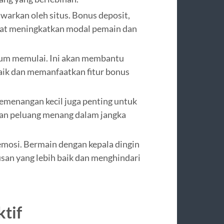
arkan oleh situs. Bonus deposit,
apat meningkatkan modal pemain dan
elum memulai. Ini akan membantu
ik dan memanfaatkan fitur bonus
Kemenangan kecil juga penting untuk
n peluang menang dalam jangka
emosi. Bermain dengan kepala dingin
n yang lebih baik dan menghindari
ktif