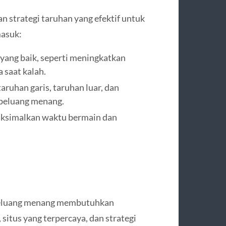
an strategi taruhan yang efektif untuk
masuk:
ang baik, seperti meningkatkan
saat kalah.
aruhan garis, taruhan luar, dan
 peluang menang.
ksimalkan waktu bermain dan
 peluang menang membutuhkan
situs yang terpercaya, dan strategi