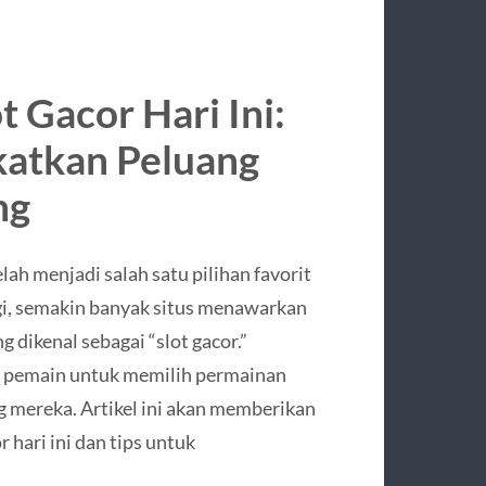
 Gacor Hari Ini:
katkan Peluang
ng
lah menjadi salah satu pilihan favorit
i, semakin banyak situs menawarkan
 dikenal sebagai “slot gacor.”
i pemain untuk memilih permainan
 mereka. Artikel ini akan memberikan
 hari ini dan tips untuk