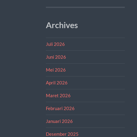
Archives
Juli 2026
Juni 2026
Mei 2026
April 2026
Maret 2026
Februari 2026
Januari 2026
Desember 2025