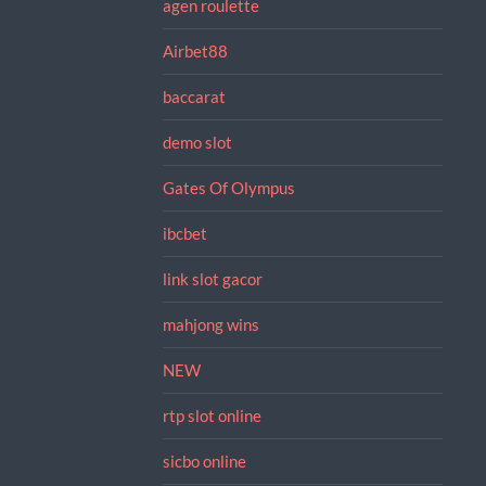
agen roulette
Airbet88
baccarat
demo slot
Gates Of Olympus
ibcbet
link slot gacor
mahjong wins
NEW
rtp slot online
sicbo online