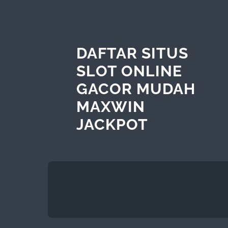
DAFTAR SITUS
SLOT ONLINE
GACOR MUDAH
MAXWIN
JACKPOT