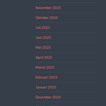
November 2025
Oktober 2025
Juli 2025
Juni 2025
Mei 2025
April 2025
Maret 2025
Februari 2025
Januari 2025
Desember 2024