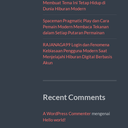
Membuat Tema Ini Tetap Hidup di
Dunia Hiburan Modern
Spaceman Pragmatic Play dan Cara
Pemain Modern Membaca Tekanan
dalam Setiap Putaran Permainan
RAJANAGA99 Login dan Fenomena
Kebiasaan Pengguna Modern Saat
Menjelajahi Hiburan Digital Berbasis
Akun
Recent Comments
A WordPress Commenter
mengenai
Hello world!