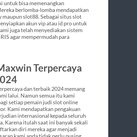
 ini untuk bisa memenangkan
 Mereka berlomba-lomba mendapatkan
ay maupun slot88.
Sebagai situs slot
menyiapkan akun vip atau id pro untuk
ami juga telah menyediakan sistem
 Q-RIS agar mempermudah para
 Maxwin Terpercaya
2024
r terpercaya dan terbaik 2024 memang
ami lalui. Namun semua itu kami
i setiap pemain judi slot online
acor. Kami mendapatkan pengakuan
erjudian internasional kepada seluruh
ia.
Karena itulah saat ini banyak sekali
arkan diri mereka agar menjadi
i saran kami anda tidak perlu pusing