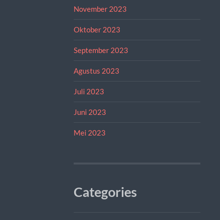
November 2023
Oktober 2023
September 2023
Agustus 2023
Juli 2023
Juni 2023
Mei 2023
Categories