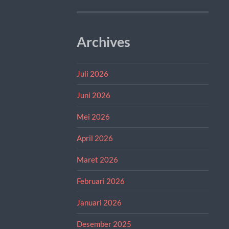
Archives
Juli 2026
Juni 2026
Mei 2026
April 2026
Maret 2026
Februari 2026
Januari 2026
Desember 2025