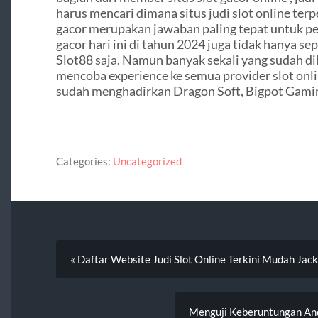
harus mencari dimana situs judi slot online terpe
gacor merupakan jawaban paling tepat untuk p
gacor hari ini di tahun 2024 juga tidak hanya s
Slot88 saja. Namun banyak sekali yang sudah dih
mencoba experience ke semua provider slot onli
sudah menghadirkan Dragon Soft, Bigpot Gamin
Categories:
Uncategorized
« Daftar Website Judi Slot Online Terkini Mudah Jac
Menguji Keberuntungan An