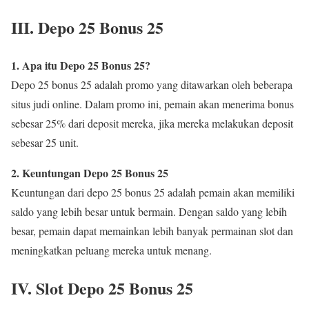
III. Depo 25 Bonus 25
1. Apa itu Depo 25 Bonus 25?
Depo 25 bonus 25 adalah promo yang ditawarkan oleh beberapa
situs judi online. Dalam promo ini, pemain akan menerima bonus
sebesar 25% dari deposit mereka, jika mereka melakukan deposit
sebesar 25 unit.
2. Keuntungan Depo 25 Bonus 25
Keuntungan dari depo 25 bonus 25 adalah pemain akan memiliki
saldo yang lebih besar untuk bermain. Dengan saldo yang lebih
besar, pemain dapat memainkan lebih banyak permainan slot dan
meningkatkan peluang mereka untuk menang.
IV. Slot Depo 25 Bonus 25