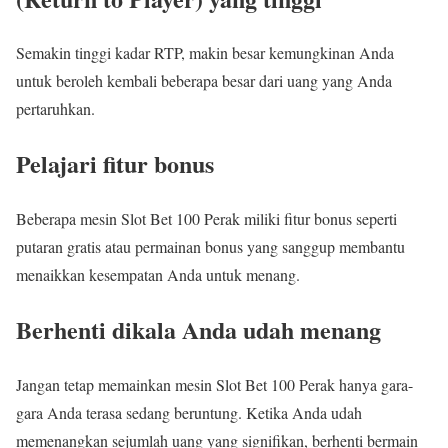
Semakin tinggi kadar RTP, makin besar kemungkinan Anda
untuk beroleh kembali beberapa besar dari uang yang Anda
pertaruhkan.
Pelajari fitur bonus
Beberapa mesin Slot Bet 100 Perak miliki fitur bonus seperti
putaran gratis atau permainan bonus yang sanggup membantu
menaikkan kesempatan Anda untuk menang.
Berhenti dikala Anda udah menang
Jangan tetap memainkan mesin Slot Bet 100 Perak hanya gara-
gara Anda terasa sedang beruntung. Ketika Anda udah
memenangkan sejumlah uang yang signifikan, berhenti bermain