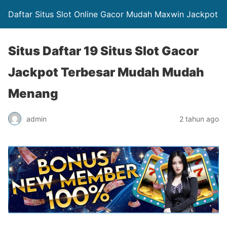
Daftar Situs Slot Online Gacor Mudah Maxwin Jackpot
Situs Daftar 19 Situs Slot Gacor
Jackpot Terbesar Mudah Mudah
Menang
admin
2 tahun ago